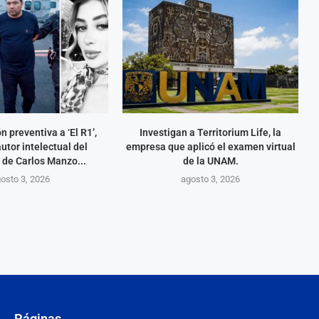
n preventiva a ‘El R1’,
Investigan a Territorium Life, la
utor intelectual del
empresa que aplicó el examen virtual
 de Carlos Manzo...
de la UNAM.
osto 3, 2026
agosto 3, 2026
Páginas