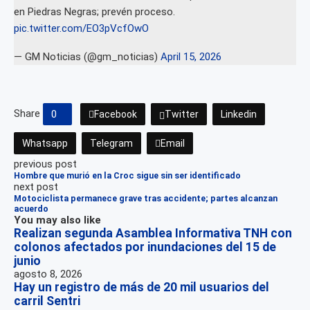
en Piedras Negras; prevén proceso.
pic.twitter.com/EO3pVcfOwO
— GM Noticias (@gm_noticias)
April 15, 2026
Share
0
Facebook
Twitter
Linkedin
Whatsapp
Telegram
Email
previous post
Hombre que murió en la Croc sigue sin ser identificado
next post
Motociclista permanece grave tras accidente; partes alcanzan
acuerdo
You may also like
Realizan segunda Asamblea Informativa TNH con
colonos afectados por inundaciones del 15 de
junio
agosto 8, 2026
Hay un registro de más de 20 mil usuarios del
carril Sentri