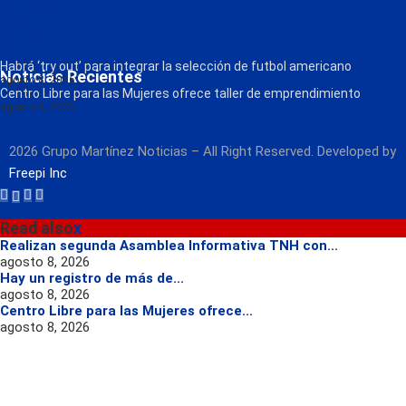
La Consentida
Política de Privacidad
Contacto
Radio
Habrá ‘try out’ para integrar la selección de futbol americano
Noticias Recientes
agosto 8, 2026
Centro Libre para las Mujeres ofrece taller de emprendimiento
agosto 8, 2026
2026 Grupo Martínez Noticias – All Right Reserved. Developed by
Freepi Inc
Read also
x
Realizan segunda Asamblea Informativa TNH con...
agosto 8, 2026
Hay un registro de más de...
agosto 8, 2026
Centro Libre para las Mujeres ofrece...
agosto 8, 2026