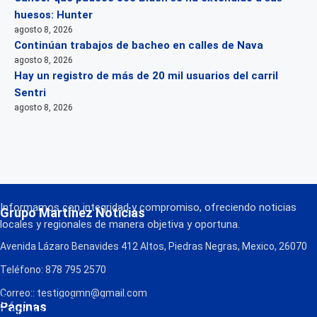
huesos: Hunter
agosto 8, 2026
Continúan trabajos de bacheo en calles de Nava
agosto 8, 2026
Hay un registro de más de 20 mil usuarios del carril
Sentri
agosto 8, 2026
Informamos con integridad y compromiso, ofreciendo noticias
Grupo Martínez Noticias
locales y regionales de manera objetiva y oportuna.
Avenida Lázaro Benavides 412 Altos, Piedras Negras, Mexico, 26070
Teléfono: 878 795 2570
Correo:: testigogmn@gmail.com
¡Descarga nuestra App!
Páginas
FM Globo