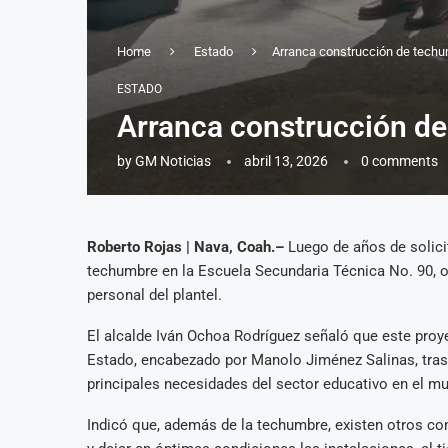
Home
Estado
Arranca construcción de techu
ESTADO
Arranca construcción de
by
GM Noticias
abril 13, 2026
0 comments
Roberto Rojas | Nava, Coah.–
Luego de años de solici
techumbre en la Escuela Secundaria Técnica No. 90, o
personal del plantel.
El alcalde Iván Ochoa Rodríguez señaló que este proye
Estado, encabezado por Manolo Jiménez Salinas, tras 
principales necesidades del sector educativo en el mu
Indicó que, además de la techumbre, existen otros c