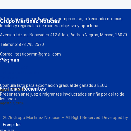
Informamos con integridad y compromiso, ofreciendo noticias
Grupo Martínez Noticias
locales y regionales de manera objetiva y oportuna.
Avenida Lázaro Benavides 412 Altos, Piedras Negras, Mexico, 26070
Teléfono: 878 795 2570
Correo:: testigogmn@gmail.com
¡Descarga nuestra App!
Páginas
FM Globo
La Consentida
Política de Privacidad
Contacto
Radio
Coahuila listo para exportación gradual de ganado a EEUU
Noticias Recientes
agosto 7, 2026
Presentan ante juez a migrantes involucrados en riña por delito de
lesiones
agosto 7, 2026
2026 Grupo Martínez Noticias – All Right Reserved. Developed by
Freepi Inc