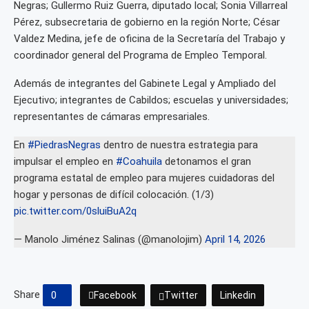
Negras; Gullermo Ruiz Guerra, diputado local; Sonia Villarreal
Pérez, subsecretaria de gobierno en la región Norte; César
Valdez Medina, jefe de oficina de la Secretaría del Trabajo y
coordinador general del Programa de Empleo Temporal.
Además de integrantes del Gabinete Legal y Ampliado del
Ejecutivo; integrantes de Cabildos; escuelas y universidades;
representantes de cámaras empresariales.
En
#PiedrasNegras
dentro de nuestra estrategia para
impulsar el empleo en
#Coahuila
detonamos el gran
programa estatal de empleo para mujeres cuidadoras del
hogar y personas de difícil colocación. (1/3)
pic.twitter.com/0sluiBuA2q
— Manolo Jiménez Salinas (@manolojim)
April 14, 2026
Share
0
Facebook
Twitter
Linkedin