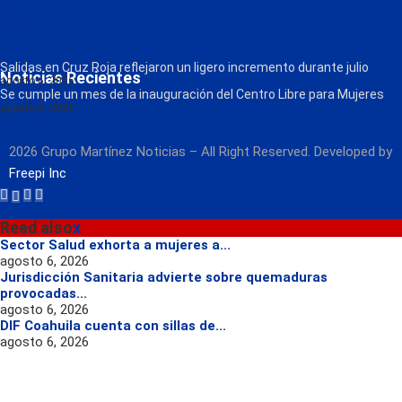
La Consentida
Política de Privacidad
Contacto
Radio
Salidas en Cruz Roja reflejaron un ligero incremento durante julio
Noticias Recientes
agosto 6, 2026
Se cumple un mes de la inauguración del Centro Libre para Mujeres
agosto 6, 2026
2026 Grupo Martínez Noticias – All Right Reserved. Developed by
Freepi Inc
Read also
x
Sector Salud exhorta a mujeres a...
agosto 6, 2026
Jurisdicción Sanitaria advierte sobre quemaduras
provocadas...
agosto 6, 2026
DIF Coahuila cuenta con sillas de...
agosto 6, 2026