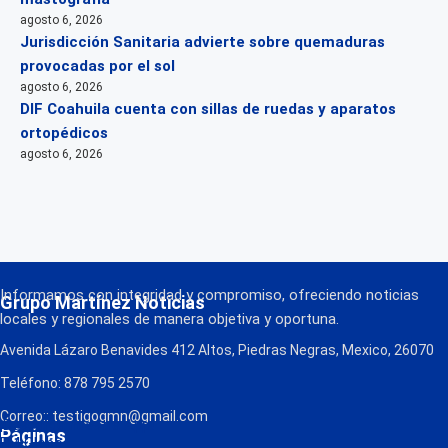
agosto 6, 2026
Jurisdicción Sanitaria advierte sobre quemaduras
provocadas por el sol
agosto 6, 2026
DIF Coahuila cuenta con sillas de ruedas y aparatos
ortopédicos
agosto 6, 2026
Informamos con integridad y compromiso, ofreciendo noticias
Grupo Martínez Noticias
locales y regionales de manera objetiva y oportuna.
Avenida Lázaro Benavides 412 Altos, Piedras Negras, Mexico, 26070
Teléfono: 878 795 2570
Correo:: testigogmn@gmail.com
¡Descarga nuestra App!
Páginas
FM Globo