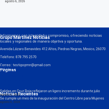
agosto 6, 2026
Informamos con integridad y compromiso, ofreciendo noticias
Grupo Martínez Noticias
locales y regionales de manera objetiva y oportuna.
Avenida Lázaro Benavides 412 Altos, Piedras Negras, Mexico, 26070
Teléfono: 878 795 2570
Correo:: testigogmn@gmail.com
¡Descarga nuestra App!
Páginas
FM Globo
La Consentida
Política de Privacidad
Contacto
Radio
Salidas en Cruz Roja reflejaron un ligero incremento durante julio
Noticias Recientes
agosto 6, 2026
Se cumple un mes de la inauguración del Centro Libre para Mujeres
agosto 6, 2026