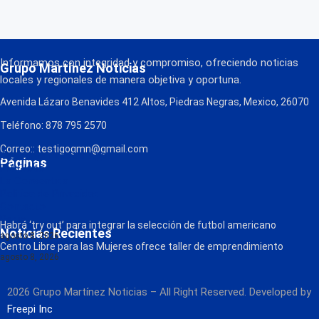
Informamos con integridad y compromiso, ofreciendo noticias
Grupo Martínez Noticias
locales y regionales de manera objetiva y oportuna.
Avenida Lázaro Benavides 412 Altos, Piedras Negras, Mexico, 26070
Teléfono: 878 795 2570
Correo:: testigogmn@gmail.com
¡Descarga nuestra App!
Páginas
FM Globo
La Consentida
Política de Privacidad
Contacto
Radio
Habrá ‘try out’ para integrar la selección de futbol americano
Noticias Recientes
agosto 8, 2026
Centro Libre para las Mujeres ofrece taller de emprendimiento
agosto 8, 2026
2026 Grupo Martínez Noticias – All Right Reserved. Developed by
Freepi Inc