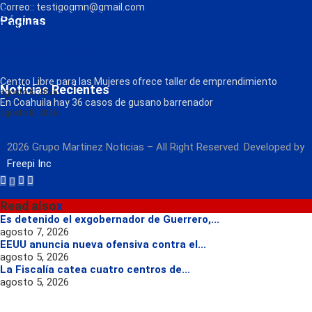
Correo:: testigogmn@gmail.com
¡Descarga nuestra App!
Páginas
FM Globo
La Consentida
Política de Privacidad
Contacto
Radio
Centro Libre para las Mujeres ofrece taller de emprendimiento
Noticias Recientes
agosto 8, 2026
En Coahuila hay 36 casos de gusano barrenador
agosto 8, 2026
2026 Grupo Martínez Noticias – All Right Reserved. Developed by
Freepi Inc
Read also
x
Es detenido el exgobernador de Guerrero,...
agosto 7, 2026
EEUU anuncia nueva ofensiva contra el...
agosto 5, 2026
La Fiscalía catea cuatro centros de...
agosto 5, 2026