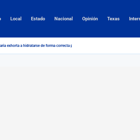
o
Local
Estado
Nacional
Opinión
Texas
Inter
taria exhorta a hidratarse de forma correcta para evitar descompensaciones