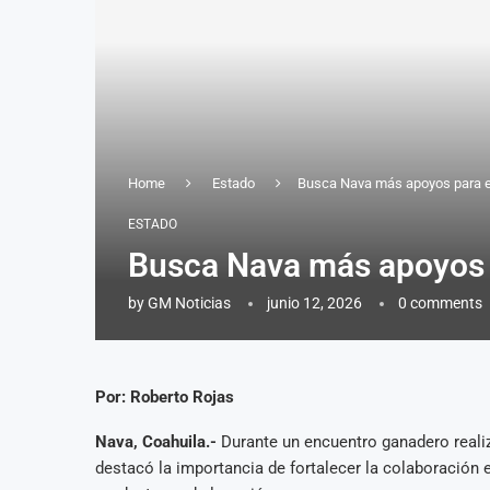
Home
Estado
Busca Nava más apoyos para e
ESTADO
Busca Nava más apoyos p
by
GM Noticias
junio 12, 2026
0 comments
Por: Roberto Rojas
Nava, Coahuila.-
Durante un encuentro ganadero realiz
destacó la importancia de fortalecer la colaboración