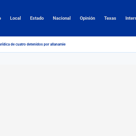
o
Local
Estado
Nacional
Opinión
Texas
Inter
urídica de cuatro detenidos por allanamiento en domicilio de...