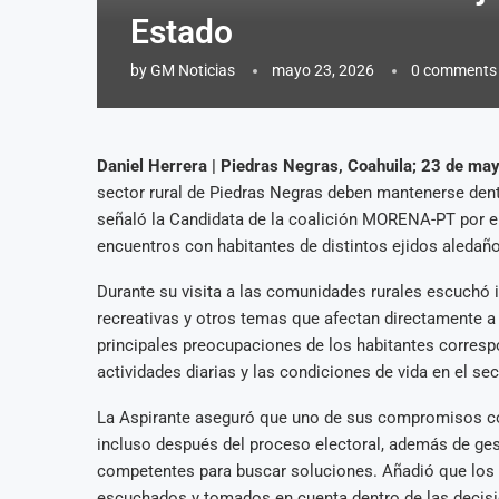
Estado
by
GM Noticias
mayo 23, 2026
0 comments
Daniel Herrera | Piedras Negras, Coahuila; 23 de ma
sector rural de Piedras Negras deben mantenerse dent
señaló la Candidata de la coalición MORENA-PT por el 
encuentros con habitantes de distintos ejidos aledaño
Durante su visita a las comunidades rurales escuchó 
recreativas y otros temas que afectan directamente a 
principales preocupaciones de los habitantes corresp
actividades diarias y las condiciones de vida en el sect
La Aspirante aseguró que uno de sus compromisos co
incluso después del proceso electoral, además de gest
competentes para buscar soluciones. Añadió que los
escuchados y tomados en cuenta dentro de las decisi