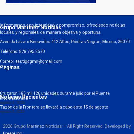
Informamos con integridad y compromiso, ofreciendo noticias
Grupo Martínez Noticias
locales y regionales de manera objetiva y oportuna.
Avenida Lázaro Benavides 412 Altos, Piedras Negras, Mexico, 26070
Teléfono: 878 795 2570
Correo:: testigogmn@gmail.com
¡Descarga nuestra App!
Páginas
FM Globo
La Consentida
Política de Privacidad
Contacto
Radio
Cruzaron 185 mil 126 unidades durante julio por el Puente
Noticias Recientes
Internacional II
agosto 5, 2026
Tazón de la Frontera se llevará a cabo este 15 de agosto
agosto 5, 2026
2026 Grupo Martínez Noticias – All Right Reserved. Developed by
Freepi Inc