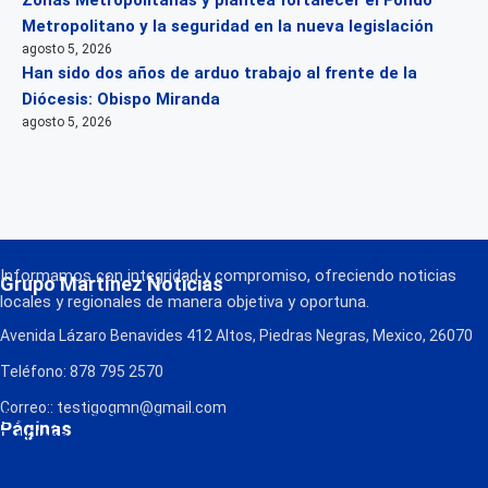
Metropolitano y la seguridad en la nueva legislación
agosto 5, 2026
Han sido dos años de arduo trabajo al frente de la
Diócesis: Obispo Miranda
agosto 5, 2026
Informamos con integridad y compromiso, ofreciendo noticias
Grupo Martínez Noticias
locales y regionales de manera objetiva y oportuna.
Avenida Lázaro Benavides 412 Altos, Piedras Negras, Mexico, 26070
Teléfono: 878 795 2570
Correo:: testigogmn@gmail.com
¡Descarga nuestra App!
Páginas
FM Globo
La Consentida
Política de Privacidad