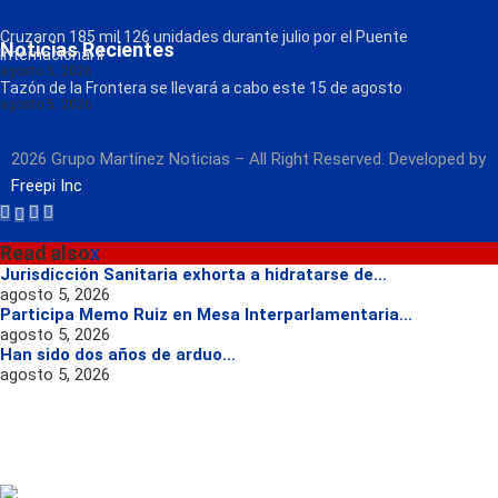
Contacto
Radio
Cruzaron 185 mil 126 unidades durante julio por el Puente
Noticias Recientes
Internacional II
agosto 5, 2026
Tazón de la Frontera se llevará a cabo este 15 de agosto
agosto 5, 2026
2026 Grupo Martínez Noticias – All Right Reserved. Developed by
Freepi Inc
Read also
x
Jurisdicción Sanitaria exhorta a hidratarse de...
agosto 5, 2026
Participa Memo Ruiz en Mesa Interparlamentaria...
agosto 5, 2026
Han sido dos años de arduo...
agosto 5, 2026