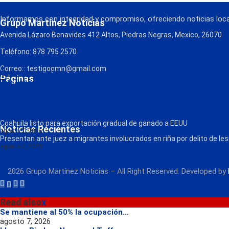
Informamos con integridad y compromiso, ofreciendo noticias local
Grupo Martínez Noticias
Avenida Lázaro Benavides 412 Altos, Piedras Negras, Mexico, 26070
Teléfono: 878 795 2570
Correo:: testigogmn@gmail.com
¡Descarga nuestra App!
Páginas
FM Globo
La Consentida
Política de Privacidad
Contacto
Radio
Coahuila listo para exportación gradual de ganado a EEUU
Noticias Recientes
agosto 7, 2026
Presentan ante juez a migrantes involucrados en riña por delito de le
agosto 7, 2026
2026 Grupo Martínez Noticias – All Right Reserved. Developed by
Read also
x
Se mantiene al 50% la ocupación...
agosto 7, 2026