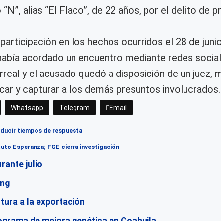
N”, alias “El Flaco”, de 22 años, por el delito de p
articipación en los hechos ocurridos el 28 de junio
e había acordado un encuentro mediante redes social
arreal y el acusado quedó a disposición de un juez, 
icar y capturar a los demás presuntos involucrados.
Whatsapp
Telegram
Email
ducir tiempos de respuesta
tuto Esperanza; FGE cierra investigación
rante julio
ing
tura a la exportación
ograma de mejora genética en Coahuila