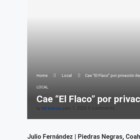
Home
Local
Cae “El Flaco” por privación il
LOCAL
Cae “El Flaco” por privac
julio 1, 2026
0 comments
by
GM Noticias
Julio Fernández | Piedras Negras, Coah