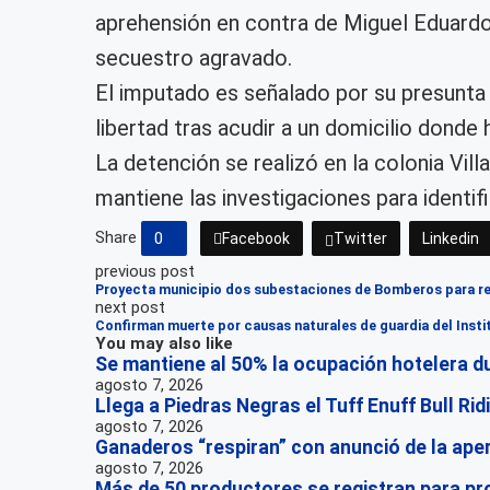
aprehensión en contra de Miguel Eduardo “
secuestro agravado.
El imputado es señalado por su presunta p
libertad tras acudir a un domicilio dond
La detención se realizó en la colonia Vill
mantiene las investigaciones para identif
Share
0
Facebook
Twitter
Linkedin
previous post
Proyecta municipio dos subestaciones de Bomberos para re
next post
Confirman muerte por causas naturales de guardia del Insti
You may also like
Se mantiene al 50% la ocupación hotelera du
agosto 7, 2026
Llega a Piedras Negras el Tuff Enuff Bull Rid
agosto 7, 2026
Ganaderos “respiran” con anunció de la aper
agosto 7, 2026
Más de 50 productores se registran para pr