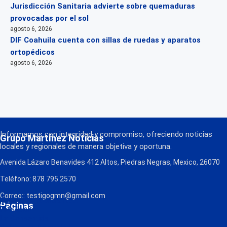
Jurisdicción Sanitaria advierte sobre quemaduras
provocadas por el sol
agosto 6, 2026
DIF Coahuila cuenta con sillas de ruedas y aparatos
ortopédicos
agosto 6, 2026
Informamos con integridad y compromiso, ofreciendo noticias
Grupo Martínez Noticias
locales y regionales de manera objetiva y oportuna.
Avenida Lázaro Benavides 412 Altos, Piedras Negras, Mexico, 26070
Teléfono: 878 795 2570
Correo:: testigogmn@gmail.com
¡Descarga nuestra App!
Páginas
FM Globo
La Consentida