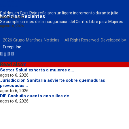
Política de Privacidad
Contacto
Radio
Salidas en Cruz Roja reflejaron un ligero incremento durante julio
Noticias Recientes
agosto 6, 2026
Se cumple un mes de la inauguración del Centro Libre para Mujeres
agosto 6, 2026
2026 Grupo Martínez Noticias – All Right Reserved. Developed by
Freepi Inc
Read also
x
Sector Salud exhorta a mujeres a...
agosto 6, 2026
Jurisdicción Sanitaria advierte sobre quemaduras
provocadas...
agosto 6, 2026
DIF Coahuila cuenta con sillas de...
agosto 6, 2026