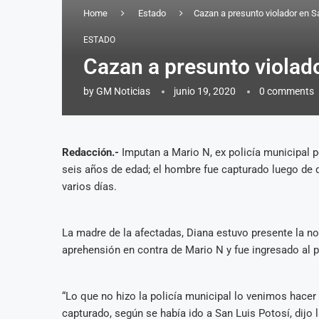
Home
Estado
Cazan a presunto violador en Sal
ESTADO
Cazan a presunto violado
by
GM Noticias
junio 19, 2020
0 comments
Redacción.-
Imputan a Mario N, ex policía municipal p
seis años de edad; el hombre fue capturado luego de 
varios días.
La madre de la afectadas, Diana estuvo presente la n
aprehensión en contra de Mario N y fue ingresado al pe
“Lo que no hizo la policía municipal lo venimos hacer
capturado, según se había ido a San Luis Potosí, dijo