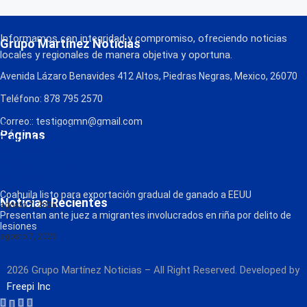
Informamos con integridad y compromiso, ofreciendo noticias
Grupo Martínez Noticias
locales y regionales de manera objetiva y oportuna.
Avenida Lázaro Benavides 412 Altos, Piedras Negras, Mexico, 26070
Teléfono: 878 795 2570
Correo:: testigogmn@gmail.com
¡Descarga nuestra App!
Páginas
FM Globo
La Consentida
Política de Privacidad
Contacto
Radio
Coahuila listo para exportación gradual de ganado a EEUU
Noticias Recientes
agosto 7, 2026
Presentan ante juez a migrantes involucrados en riña por delito de
lesiones
agosto 7, 2026
2026 Grupo Martínez Noticias – All Right Reserved. Developed by
Freepi Inc