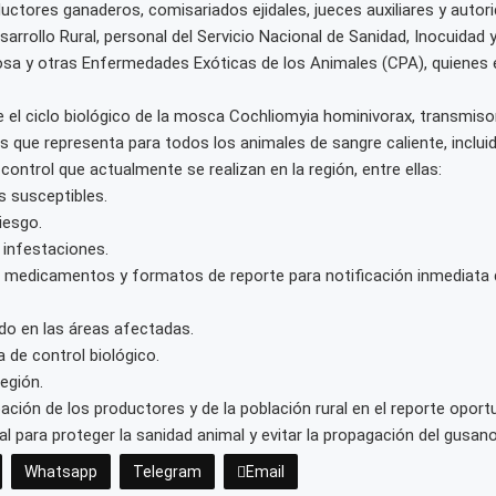
oductores ganaderos, comisariados ejidales, jueces auxiliares y auto
arrollo Rural, personal del Servicio Nacional de Sanidad, Inocuidad
tosa y otras Enfermedades Exóticas de los Animales (CPA), quienes
e el ciclo biológico de la mosca Cochliomyia hominivorax, transmis
s que representa para todos los animales de sangre caliente, inclui
ontrol que actualmente se realizan en la región, entre ellas:
 susceptibles.
iesgo.
 infestaciones.
s, medicamentos y formatos de reporte para notificación inmediata
ndo en las áreas afectadas.
 de control biológico.
región.
ipación de los productores y de la población rural en el reporte op
 para proteger la sanidad animal y evitar la propagación del gusan
Whatsapp
Telegram
Email