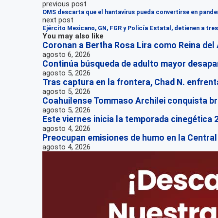
previous post
OMS descarta que el hantavirus pueda convertirse en pande
next post
Ejército Mexicano, GN, FGR y Policía Estatal, detienen a t
You may also like
Coronan a Bertha Rosa Lira como Reina del
agosto 6, 2026
Continúa búsqueda de adulto mayor desapar
agosto 5, 2026
Tras captura en la frontera, Chad N. enfrenta
agosto 5, 2026
Coahuilense Tommaso Archilei conquista b
agosto 5, 2026
Este viernes inicia la temporada cinegética
agosto 4, 2026
Preocupan emisiones de humo en la Central
agosto 4, 2026