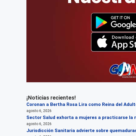
¡Noticias recientes!
Coronan a Bertha Rosa Lira como Reina del Adul
agosto 6, 2026
Sector Salud exhorta a mujeres a practicarse la
agosto 6, 2026
Jurisdicción Sanitaria advierte sobre quemaduras