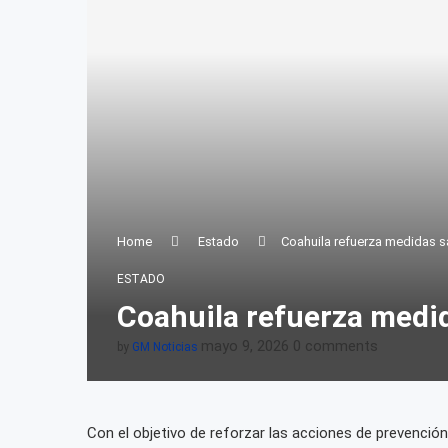
Home
Estado
Coahuila refuerza medidas sa
ESTADO
Coahuila refuerza medid
mayo 9, 2026
0 comments
by
GM Noticias
Con el objetivo de reforzar las acciones de prevención