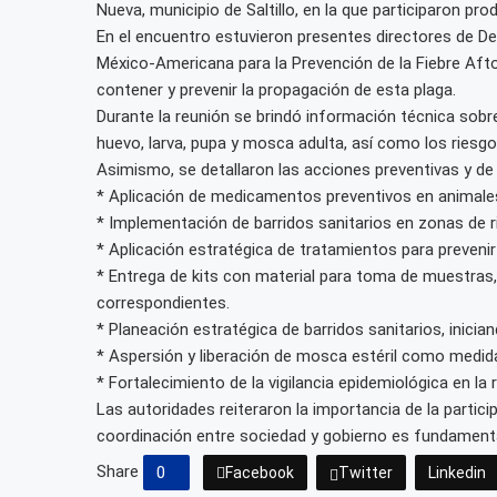
Nueva, municipio de Saltillo, en la que participaron pr
En el encuentro estuvieron presentes directores de Des
México-Americana para la Prevención de la Fiebre Af
contener y prevenir la propagación de esta plaga.
Durante la reunión se brindó información técnica sobr
huevo, larva, pupa y mosca adulta, así como los riesgo
Asimismo, se detallaron las acciones preventivas y de c
* Aplicación de medicamentos preventivos en animales
* Implementación de barridos sanitarios en zonas de r
* Aplicación estratégica de tratamientos para prevenir
* Entrega de kits con material para toma de muestra
correspondientes.
* Planeación estratégica de barridos sanitarios, inicia
* Aspersión y liberación de mosca estéril como medida
* Fortalecimiento de la vigilancia epidemiológica en la 
Las autoridades reiteraron la importancia de la partic
coordinación entre sociedad y gobierno es fundamental
Share
0
Facebook
Twitter
Linkedin