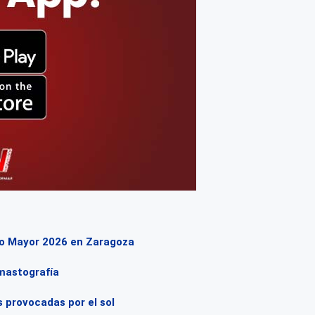
to Mayor 2026 en Zaragoza
 mastografía
 provocadas por el sol