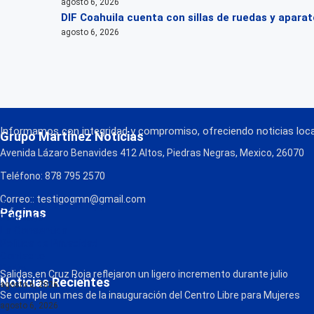
agosto 6, 2026
DIF Coahuila cuenta con sillas de ruedas y apara
agosto 6, 2026
Informamos con integridad y compromiso, ofreciendo noticias local
Grupo Martínez Noticias
Avenida Lázaro Benavides 412 Altos, Piedras Negras, Mexico, 26070
Teléfono: 878 795 2570
Correo:: testigogmn@gmail.com
¡Descarga nuestra App!
Páginas
FM Globo
La Consentida
Política de Privacidad
Contacto
Radio
Salidas en Cruz Roja reflejaron un ligero incremento durante julio
Noticias Recientes
agosto 6, 2026
Se cumple un mes de la inauguración del Centro Libre para Mujeres
agosto 6, 2026