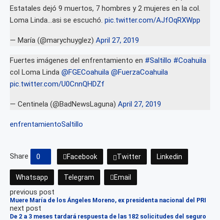
Estatales dejó 9 muertos, 7 hombres y 2 mujeres en la col.
Loma Linda…asi se escuchó.
pic.twitter.com/AJfOqRXWpp
— María (@marychuyglez)
April 27, 2019
Fuertes imágenes del enfrentamiento en
#Saltillo
#Coahuila
col Loma Linda
@FGECoahuila
@FuerzaCoahuila
pic.twitter.com/U0CnnQHDZf
— Centinela (@BadNewsLaguna)
April 27, 2019
enfrentamiento
Saltillo
Share
0
Facebook
Twitter
Linkedin
Whatsapp
Telegram
Email
previous post
Muere María de los Ángeles Moreno, ex presidenta nacional del PRI
next post
De 2 a 3 meses tardará respuesta de las 182 solicitudes del seguro