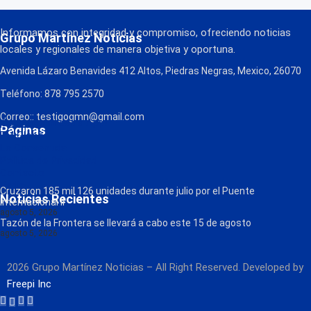
Informamos con integridad y compromiso, ofreciendo noticias
Grupo Martínez Noticias
locales y regionales de manera objetiva y oportuna.
Avenida Lázaro Benavides 412 Altos, Piedras Negras, Mexico, 26070
Teléfono: 878 795 2570
Correo:: testigogmn@gmail.com
¡Descarga nuestra App!
Páginas
FM Globo
La Consentida
Política de Privacidad
Contacto
Radio
Cruzaron 185 mil 126 unidades durante julio por el Puente
Noticias Recientes
Internacional II
agosto 5, 2026
Tazón de la Frontera se llevará a cabo este 15 de agosto
agosto 5, 2026
2026 Grupo Martínez Noticias – All Right Reserved. Developed by
Freepi Inc