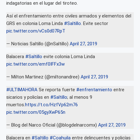
indagatorias en el lugar del tiroteo.
Así el enfrentamiento entre civiles armados y elementos del
GRS en colonia Loma Linda
#Saltillo
. Evite sector
pic.twitter.com/vCs0d07RpT
— Noticias Saltillo (@nSaltillo)
April 27, 2019
Balacera
#Saltillo
evite colonia Loma Linda
pic.twitter.com/emf0IFFx3w
— Milton Martinez (@miltonandree)
April 27, 2019
#ULTIMAHORA
Se reporta fuerte
#enfrentamiento
entre
sicarios y policías en
#Saltillo
; al menos 9
muertos.
https://t.co/HzfVp62m76
pic.twitter.com/05gyXwP65n
— Blog del Narco Oficial (@blogdelnarcomx)
April 27, 2019
Balacera en
#Saltillo
#Coahuila
entre delincuentes y policías