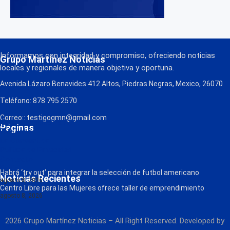
Informamos con integridad y compromiso, ofreciendo noticias
Grupo Martínez Noticias
locales y regionales de manera objetiva y oportuna.
Avenida Lázaro Benavides 412 Altos, Piedras Negras, Mexico, 26070
Teléfono: 878 795 2570
Correo:: testigogmn@gmail.com
¡Descarga nuestra App!
Páginas
FM Globo
La Consentida
Política de Privacidad
Contacto
Radio
Habrá ‘try out’ para integrar la selección de futbol americano
Noticias Recientes
agosto 8, 2026
Centro Libre para las Mujeres ofrece taller de emprendimiento
agosto 8, 2026
2026 Grupo Martínez Noticias – All Right Reserved. Developed by