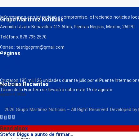
Informamos con integridad y compromiso, ofreciendo noticias local
Grupo Martínez Noticias
Avenida Lázaro Benavides 412 Altos, Piedras Negras, Mexico, 26070
Teléfono: 878 795 2570
Correo:: testigogmn@gmail.com
¡Descarga nuestra App!
Páginas
FM Globo
La Consentida
Política de Privacidad
Contacto
Radio
Cruzaron 185 mil 126 unidades durante julio por el Puente Internacional
Noticias Recientes
agosto 5, 2026
Tazón de la Frontera se llevará a cabo este 15 de agosto
agosto 5, 2026
2026 Grupo Martínez Noticias – All Right Reserved. Developed by
Read also
x
Stefon Diggs a punto de firmar...