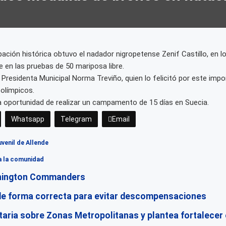
pación histórica obtuvo el nadador nigropetense Zenif Castillo, en
 en las pruebas de 50 mariposa libre.
Presidenta Municipal Norma Treviño, quien lo felicitó por este imp
 olímpicos.
a oportunidad de realizar un campamento de 15 días en Suecia.
Whatsapp
Telegram
Email
venil de Allende
a la comunidad
ashington Commanders
e de forma correcta para evitar descompensaciones
aria sobre Zonas Metropolitanas y plantea fortalecer e