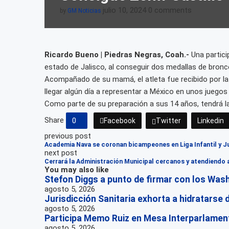
julio 10, 2024
0 comments
by
GM Noticias
Ricardo Bueno | Piedras Negras, Coah.-
Una partici
estado de Jalisco, al conseguir dos medallas de bronce
Acompañado de su mamá, el atleta fue recibido por la 
llegar algún día a representar a México en unos juegos
Como parte de su preparación a sus 14 años, tendrá l
Share
0
Facebook
Twitter
Linkedin
previous post
Academia Nava se coronan bicampeones en Liga Infantil y Ju
next post
Cerrará la Administración Municipal cercanos y atendiendo 
You may also like
Stefon Diggs a punto de firmar con los W
agosto 5, 2026
Jurisdicción Sanitaria exhorta a hidratars
agosto 5, 2026
Participa Memo Ruiz en Mesa Interparlament
agosto 5, 2026