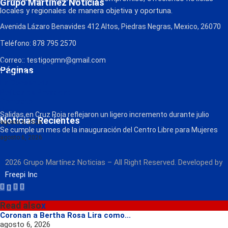
Grupo Martínez Noticias
locales y regionales de manera objetiva y oportuna.
Avenida Lázaro Benavides 412 Altos, Piedras Negras, Mexico, 26070
Teléfono: 878 795 2570
Correo:: testigogmn@gmail.com
¡Descarga nuestra App!
Páginas
FM Globo
La Consentida
Política de Privacidad
Contacto
Radio
Salidas en Cruz Roja reflejaron un ligero incremento durante julio
Noticias Recientes
agosto 6, 2026
Se cumple un mes de la inauguración del Centro Libre para Mujeres
agosto 6, 2026
2026 Grupo Martínez Noticias – All Right Reserved. Developed by
Freepi Inc
Read also
x
Coronan a Bertha Rosa Lira como...
agosto 6, 2026