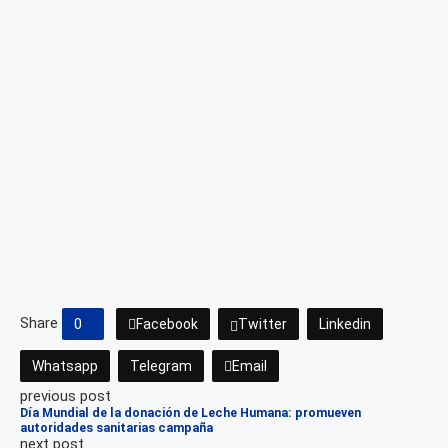
Share
0
Facebook
Twitter
Linkedin
Whatsapp
Telegram
Email
previous post
Día Mundial de la donación de Leche Humana: promueven
autoridades sanitarias campaña
next post