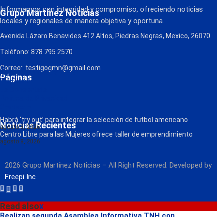
Informamos con integridad y compromiso, ofreciendo noticias
Grupo Martínez Noticias
locales y regionales de manera objetiva y oportuna.
Avenida Lázaro Benavides 412 Altos, Piedras Negras, Mexico, 26070
Teléfono: 878 795 2570
Correo:: testigogmn@gmail.com
¡Descarga nuestra App!
Páginas
FM Globo
La Consentida
Política de Privacidad
Contacto
Radio
Habrá ‘try out’ para integrar la selección de futbol americano
Noticias Recientes
agosto 8, 2026
Centro Libre para las Mujeres ofrece taller de emprendimiento
agosto 8, 2026
2026 Grupo Martínez Noticias – All Right Reserved. Developed by
Freepi Inc
Read also
x
Realizan segunda Asamblea Informativa TNH con...