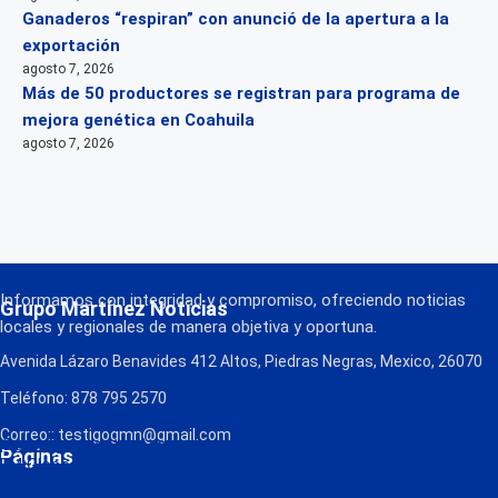
Ganaderos “respiran” con anunció de la apertura a la
exportación
agosto 7, 2026
Más de 50 productores se registran para programa de
mejora genética en Coahuila
agosto 7, 2026
Informamos con integridad y compromiso, ofreciendo noticias
Grupo Martínez Noticias
locales y regionales de manera objetiva y oportuna.
Avenida Lázaro Benavides 412 Altos, Piedras Negras, Mexico, 26070
Teléfono: 878 795 2570
Correo:: testigogmn@gmail.com
¡Descarga nuestra App!
Páginas
FM Globo
La Consentida