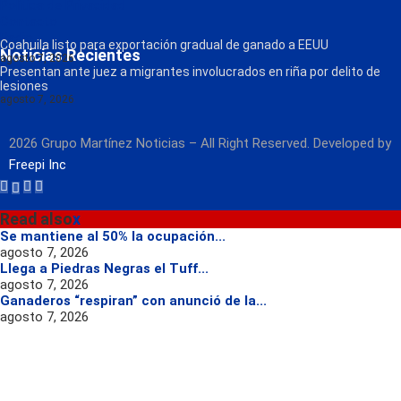
Política de Privacidad
Contacto
Radio
Coahuila listo para exportación gradual de ganado a EEUU
Noticias Recientes
agosto 7, 2026
Presentan ante juez a migrantes involucrados en riña por delito de
lesiones
agosto 7, 2026
2026 Grupo Martínez Noticias – All Right Reserved. Developed by
Freepi Inc
Read also
x
Se mantiene al 50% la ocupación...
agosto 7, 2026
Llega a Piedras Negras el Tuff...
agosto 7, 2026
Ganaderos “respiran” con anunció de la...
agosto 7, 2026