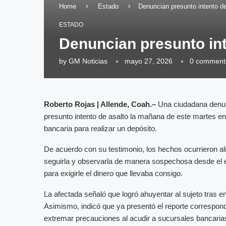
Home
Estado
Denuncian presunto intento de
ESTADO
Denuncian presunto int
by
GM Noticias
mayo 27, 2026
0 comment
Roberto Rojas | Allende, Coah.–
Una ciudadana denunc
presunto intento de asalto la mañana de este martes en 
bancaria para realizar un depósito.
De acuerdo con su testimonio, los hechos ocurrieron a
seguirla y observarla de manera sospechosa desde el e
para exigirle el dinero que llevaba consigo.
La afectada señaló que logró ahuyentar al sujeto tras enf
Asimismo, indicó que ya presentó el reporte correspondi
extremar precauciones al acudir a sucursales bancaria