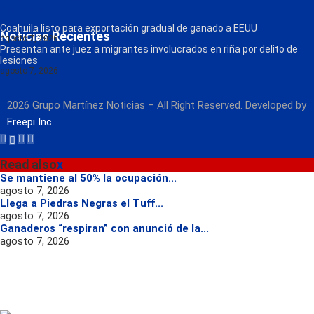
Contacto
Radio
Coahuila listo para exportación gradual de ganado a EEUU
Noticias Recientes
agosto 7, 2026
Presentan ante juez a migrantes involucrados en riña por delito de
lesiones
agosto 7, 2026
2026 Grupo Martínez Noticias – All Right Reserved. Developed by
Freepi Inc
Read also
x
Se mantiene al 50% la ocupación...
agosto 7, 2026
Llega a Piedras Negras el Tuff...
agosto 7, 2026
Ganaderos “respiran” con anunció de la...
agosto 7, 2026