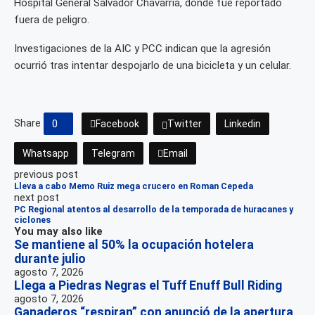
Hospital General Salvador Chavarría, donde fue reportado
fuera de peligro.
Investigaciones de la AIC y PCC indican que la agresión
ocurrió tras intentar despojarlo de una bicicleta y un celular.
Share
0
Facebook
Twitter
Linkedin
Whatsapp
Telegram
Email
previous post
Lleva a cabo Memo Ruiz mega crucero en Roman Cepeda
next post
PC Regional atentos al desarrollo de la temporada de huracanes y
ciclones
You may also like
Se mantiene al 50% la ocupación hotelera
durante julio
agosto 7, 2026
Llega a Piedras Negras el Tuff Enuff Bull Riding
agosto 7, 2026
Ganaderos “respiran” con anunció de la apertura