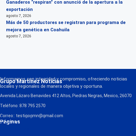
Ganaderos “respiran” con anunció de la apertura a la
exportación
agosto 7, 2026
Más de 50 productores se registran para programa de
mejora genética en Coahuila
agosto 7, 2026
Informamos con integridad y compromiso, ofreciendo noticias
Grupo Martínez Noticias
locales y regionales de manera objetiva y oportuna.
Avenida Lázaro Benavides 412 Altos, Piedras Negras, Mexico, 26070
Teléfono: 878 795 2570
Correo:: testigogmn@gmail.com
¡Descarga nuestra App!
Páginas
FM Globo
La Consentida
Política de Privacidad