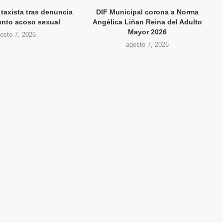
taxista tras denuncia
DIF Municipal corona a Norma
unto acoso sexual
Angélica Liñan Reina del Adulto
Mayor 2026
osto 7, 2026
agosto 7, 2026