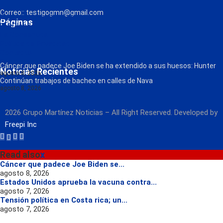
Correo:: testigogmn@gmail.com
¡Descarga nuestra App!
Páginas
FM Globo
La Consentida
Política de Privacidad
Contacto
Radio
Cáncer que padece Joe Biden se ha extendido a sus huesos: Hunter
Noticias Recientes
agosto 8, 2026
Continúan trabajos de bacheo en calles de Nava
agosto 8, 2026
2026 Grupo Martínez Noticias – All Right Reserved. Developed by
Freepi Inc
Read also
x
Cáncer que padece Joe Biden se...
agosto 8, 2026
Estados Unidos aprueba la vacuna contra...
agosto 7, 2026
Tensión política en Costa rica; un...
agosto 7, 2026