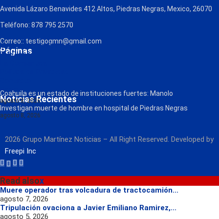
Avenida Lázaro Benavides 412 Altos, Piedras Negras, Mexico, 26070
Teléfono: 878 795 2570
Correo:: testigogmn@gmail.com
¡Descarga nuestra App!
Páginas
FM Globo
La Consentida
Política de Privacidad
Contacto
Radio
Coahuila es un estado de instituciones fuertes: Manolo
Noticias Recientes
agosto 8, 2026
Investigan muerte de hombre en hospital de Piedras Negras
agosto 8, 2026
2026 Grupo Martínez Noticias – All Right Reserved. Developed by
Freepi Inc
Read also
x
Muere operador tras volcadura de tractocamión...
agosto 7, 2026
Tripulación ovaciona a Javier Emiliano Ramirez,...
agosto 5, 2026