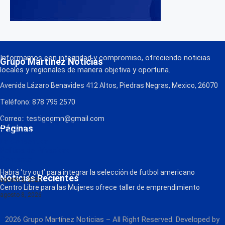
Informamos con integridad y compromiso, ofreciendo noticias
Grupo Martínez Noticias
locales y regionales de manera objetiva y oportuna.
Avenida Lázaro Benavides 412 Altos, Piedras Negras, Mexico, 26070
Teléfono: 878 795 2570
Correo:: testigogmn@gmail.com
¡Descarga nuestra App!
Páginas
FM Globo
La Consentida
Política de Privacidad
Contacto
Radio
Habrá ‘try out’ para integrar la selección de futbol americano
Noticias Recientes
agosto 8, 2026
Centro Libre para las Mujeres ofrece taller de emprendimiento
agosto 8, 2026
2026 Grupo Martínez Noticias – All Right Reserved. Developed by