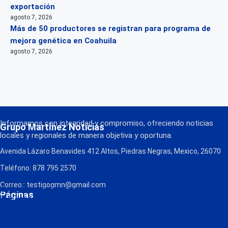
exportación
agosto 7, 2026
Más de 50 productores se registran para programa de
mejora genética en Coahuila
agosto 7, 2026
Informamos con integridad y compromiso, ofreciendo noticias
Grupo Martínez Noticias
locales y regionales de manera objetiva y oportuna.
Avenida Lázaro Benavides 412 Altos, Piedras Negras, Mexico, 26070
Teléfono: 878 795 2570
Correo:: testigogmn@gmail.com
¡Descarga nuestra App!
Páginas
FM Globo
La Consentida
Política de Privacidad
Contacto