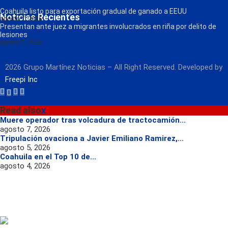
Radio
Coahuila listo para exportación gradual de ganado a EEUU
Noticias Recientes
agosto 7, 2026
Presentan ante juez a migrantes involucrados en riña por delito de
lesiones
agosto 7, 2026
2026 Grupo Martínez Noticias – All Right Reserved. Developed by
Freepi Inc
Read also
x
Muere operador tras volcadura de tractocamión...
agosto 7, 2026
Tripulación ovaciona a Javier Emiliano Ramirez,...
agosto 5, 2026
Coahuila en el Top 10 de...
agosto 4, 2026