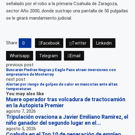
señalado por el robo a la primaria Coahuila de Zaragoza,
sector Año 2000, donde sustrajo una pantalla de 50 pulgadas
se le girará mandamiento judicial.
Share
0
Facebook
Twitter
Linkedin
Whatsapp
Telegram
Email
previous post
Buscarán Piedras Negras y Eagle Pass atraer inversiones con
empresarios de Monterrey
next post
Alertan por riesgo de golpes de calor en mascotas ante altas
temperaturas
You may also like
Muere operador tras volcadura de tractocamión
en la Autopista Premier
agosto 7, 2026
Tripulación ovaciona a Javier Emiliano Ramirez, el
niño ganador del segundo lugar en el...
agosto 5, 2026
Coahuila en el Top 10 de generación de empleo