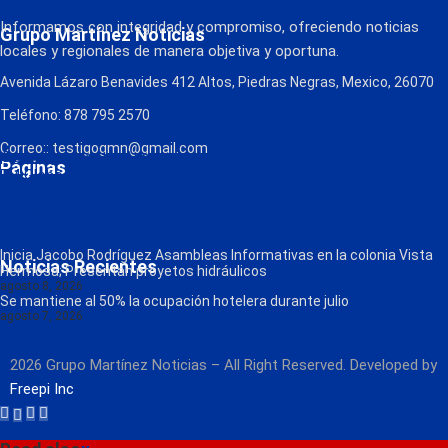
Informamos con integridad y compromiso, ofreciendo noticias
Grupo Martínez Noticias
locales y regionales de manera objetiva y oportuna.
Avenida Lázaro Benavides 412 Altos, Piedras Negras, Mexico, 26070
Teléfono: 878 795 2570
Correo:: testigogmn@gmail.com
¡Descarga nuestra App!
Páginas
FM Globo
La Consentida
Política de Privacidad
Contacto
Radio
Inicia Jacobo Rodríguez Asambleas Informativas en la colonia Vista
Noticias Recientes
Hermosa; Presentan proyetos hidráulicos
agosto 8, 2026
Se mantiene al 50% la ocupación hotelera durante julio
agosto 7, 2026
2026 Grupo Martínez Noticias – All Right Reserved. Developed by
Freepi Inc