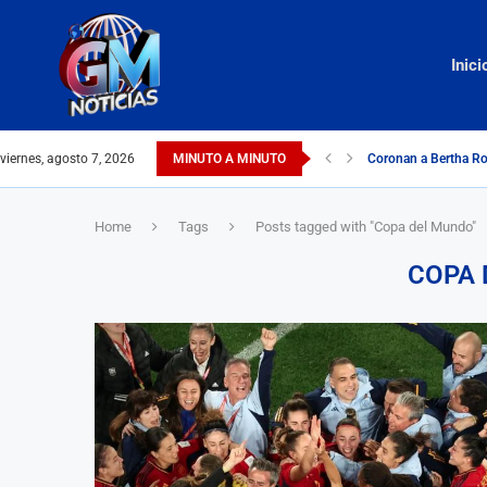
Inici
viernes, agosto 7, 2026
MINUTO A MINUTO
Coronan a Bertha Ro
Home
Tags
Posts tagged with "Copa del Mundo"
COPA 