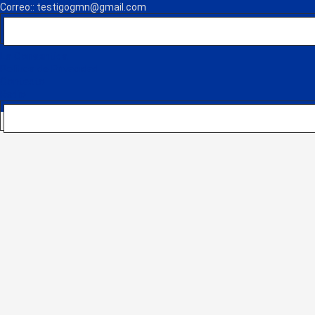
Correo:: testigogmn@gmail.com
Páginas
¡Descarga nuestra App!
FM Globo
La Consentida
Política de Privacidad
Contacto
Radio
Noticias Recientes