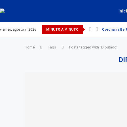
Inic
viernes, agosto 7, 2026
MINUTO A MINUTO
Coronan a Bert
Home
Tags
Posts tagged with "Diputado"
DI