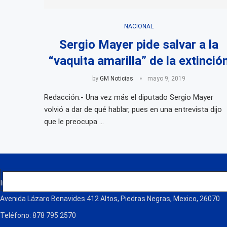
NACIONAL
Sergio Mayer pide salvar a la
“vaquita amarilla” de la extinció
by
GM Noticias
mayo 9, 2019
Redacción.- Una vez más el diputado Sergio Mayer
volvió a dar de qué hablar, pues en una entrevista dijo
que le preocupa …
Grupo Martínez Noticias
Informamos con integridad y compromiso, ofreciendo noticias local
Avenida Lázaro Benavides 412 Altos, Piedras Negras, Mexico, 26070
Teléfono: 878 795 2570