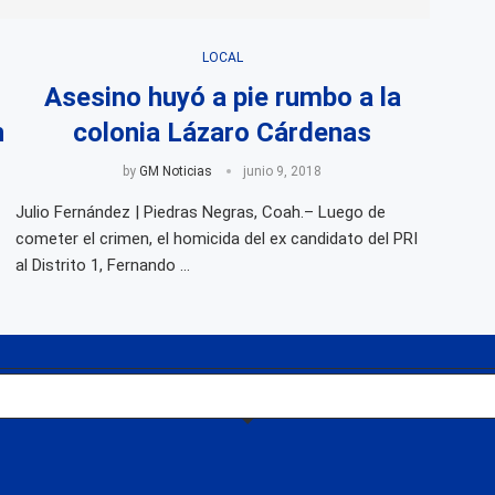
LOCAL
Asesino huyó a pie rumbo a la
n
colonia Lázaro Cárdenas
by
GM Noticias
junio 9, 2018
Julio Fernández | Piedras Negras, Coah.– Luego de
cometer el crimen, el homicida del ex candidato del PRI
al Distrito 1, Fernando …
es y regionales de manera objetiva y oportuna.