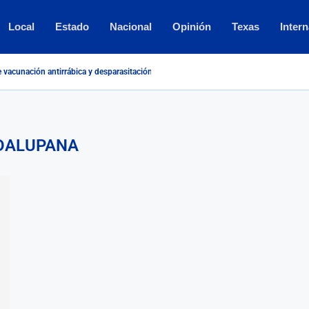
Local
Estado
Nacional
Opinión
Texas
Intern
vacunación antirrábica y desparasitación a la Plaza Ferromex
DALUPANA