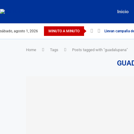
Inicio
sábado, agosto 1, 2026
MINUTO A MINUTO
Llevan campaña de 
Home
Tags
Posts tagged with "guadalupana"
GUA