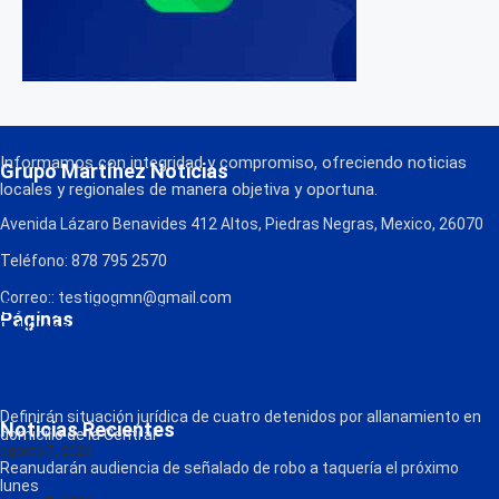
Informamos con integridad y compromiso, ofreciendo noticias
Grupo Martínez Noticias
locales y regionales de manera objetiva y oportuna.
Avenida Lázaro Benavides 412 Altos, Piedras Negras, Mexico, 26070
Teléfono: 878 795 2570
Correo:: testigogmn@gmail.com
¡Descarga nuestra App!
Páginas
FM Globo
La Consentida
Política de Privacidad
Contacto
Radio
Definirán situación jurídica de cuatro detenidos por allanamiento en
Noticias Recientes
domicilio de la Central
agosto 7, 2026
Reanudarán audiencia de señalado de robo a taquería el próximo
lunes