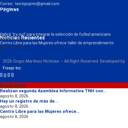
Correo:: testigogmn@gmail.com
¡Descarga nuestra App!
Páginas
FM Globo
La Consentida
Política de Privacidad
Contacto
Radio
Habrá ‘try out’ para integrar la selección de futbol americano
Noticias Recientes
agosto 8, 2026
Centro Libre para las Mujeres ofrece taller de emprendimiento
agosto 8, 2026
2026 Grupo Martínez Noticias – All Right Reserved. Developed by
Freepi Inc
Read also
x
Realizan segunda Asamblea Informativa TNH con...
agosto 8, 2026
Hay un registro de más de...
agosto 8, 2026
Centro Libre para las Mujeres ofrece...
agosto 8, 2026