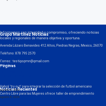
Informamos con integridad y compromiso, ofreciendo noticias
Grupo Martínez Noticias
locales y regionales de manera objetiva y oportuna.
Avenida Lázaro Benavides 412 Altos, Piedras Negras, Mexico, 26070
Teléfono: 878 795 2570
Correo:: testigogmn@gmail.com
¡Descarga nuestra App!
Páginas
FM Globo
La Consentida
Política de Privacidad
Contacto
Radio
Habrá ‘try out’ para integrar la selección de futbol americano
Noticias Recientes
agosto 8, 2026
Centro Libre para las Mujeres ofrece taller de emprendimiento
agosto 8, 2026