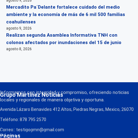
agosto 9, 2026
Mercadito Pa´Delante fortalece cuidado del medio
ambiente y la economía de más de 6 mil 500 familias
coahuilenses
agosto 9, 2026
Realizan segunda Asamblea Informativa TNH con
colonos afectados por inundaciones del 15 de junio
agosto 8, 2026
Informamos con integridad y compromiso, ofreciendo noticias
Grupo Martínez Noticias
locales y regionales de manera objetiva y oportuna.
Avenida Lázaro Benavides 412 Altos, Piedras Negras, Mexico, 26070
Teléfono: 878 795 2570
Correo:: testigogmn@gmail.com
¡Descarga nuestra App!
Páginas