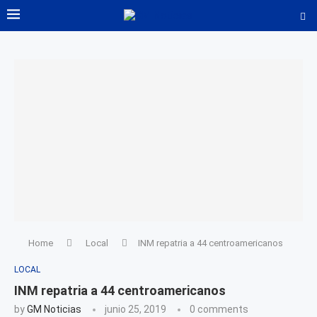
Home
Local
INM repatria a 44 centroamericanos
LOCAL
INM repatria a 44 centroamericanos
by
GM Noticias
junio 25, 2019
0 comments