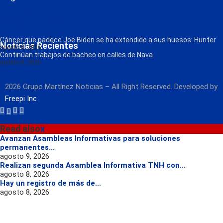
FM Globo
La Consentida
Política de Privacidad
Contacto
Radio
Cáncer que padece Joe Biden se ha extendido a sus huesos: Hunter
Noticias Recientes
agosto 8, 2026
Continúan trabajos de bacheo en calles de Nava
agosto 8, 2026
2026 Grupo Martínez Noticias – All Right Reserved. Developed by
Freepi Inc
Read also
x
Avanzan Asambleas Informativas para soluciones
permanentes...
agosto 9, 2026
Realizan segunda Asamblea Informativa TNH con...
agosto 8, 2026
Hay un registro de más de...
agosto 8, 2026