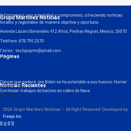
Informamos con integridad y compromiso, ofreciendo noticias
Grupo Martínez Noticias
locales y regionales de manera objetiva y oportuna.
Avenida Lázaro Benavides 412 Altos, Piedras Negras, Mexico, 26070
Teléfono: 878 795 2570
Correo:: testigogmn@gmail.com
¡Descarga nuestra App!
Páginas
FM Globo
La Consentida
Política de Privacidad
Contacto
Radio
Cáncer que padece Joe Biden se ha extendido a sus huesos: Hunter
Noticias Recientes
agosto 8, 2026
Continúan trabajos de bacheo en calles de Nava
agosto 8, 2026
2026 Grupo Martínez Noticias – All Right Reserved. Developed by
Freepi Inc