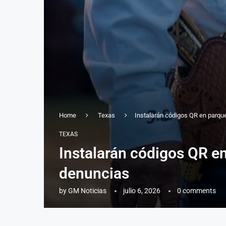
Home
Texas
Instalarán códigos QR en parqu
TEXAS
Instalarán códigos QR e
denuncias
by
GM Noticias
julio 6, 2026
0 comments