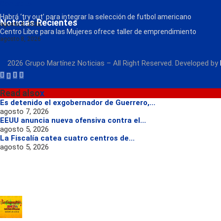
Contacto
Radio
Habrá ‘try out’ para integrar la selección de futbol americano
Noticias Recientes
agosto 8, 2026
Centro Libre para las Mujeres ofrece taller de emprendimiento
agosto 8, 2026
2026 Grupo Martínez Noticias – All Right Reserved. Developed by
Read also
x
Es detenido el exgobernador de Guerrero,...
agosto 7, 2026
EEUU anuncia nueva ofensiva contra el...
agosto 5, 2026
La Fiscalía catea cuatro centros de...
agosto 5, 2026