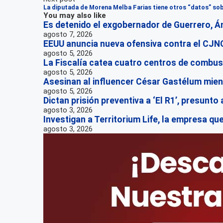
La diputada de Morena Melba Farias tiene otros “datos” so
You may also like
Es detenido el exgobernador de Guerrero, Án
agosto 7, 2026
EEUU anuncia nueva ofensiva contra el CJNG
agosto 5, 2026
La Fiscalía catea cuatro centros de combus
agosto 5, 2026
Asesinan al influencer César Gastélum mient
agosto 5, 2026
Dictan prisión preventiva a ‘El R1’, presunto
agosto 3, 2026
Investigan a Territorium Life, la empresa qu
agosto 3, 2026