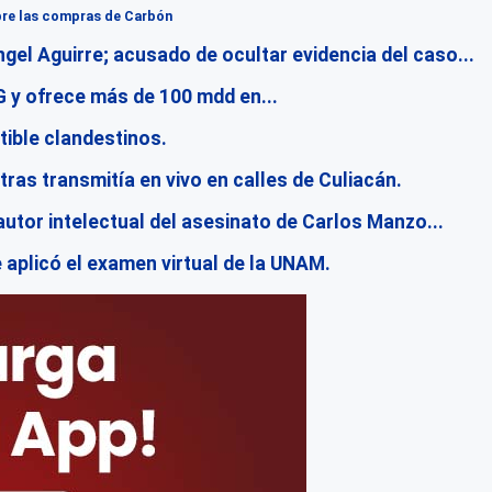
bre las compras de Carbón
gel Aguirre; acusado de ocultar evidencia del caso...
 y ofrece más de 100 mdd en...
tible clandestinos.
ras transmitía en vivo en calles de Culiacán.
 autor intelectual del asesinato de Carlos Manzo...
e aplicó el examen virtual de la UNAM.