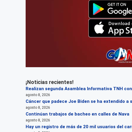
¡Noticias recientes!
Realizan segunda Asamblea Informativa TNH con 
agosto 8, 2026
Cáncer que padece Joe Biden se ha extendido a 
agosto 8, 2026
Continúan trabajos de bacheo en calles de Nava
agosto 8, 2026
Hay un registro de más de 20 mil usuarios del carr