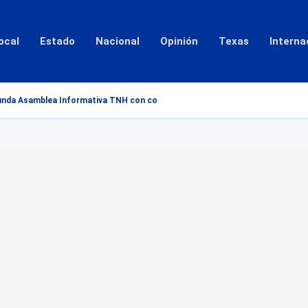
ocal
Estado
Nacional
Opinión
Texas
Interna
unda Asamblea Informativa TNH con colonos afectados por inundaciones del