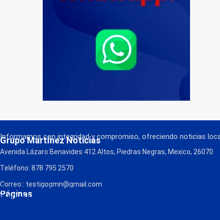
Informamos con integridad y compromiso, ofreciendo noticias local
Grupo Martínez Noticias
Avenida Lázaro Benavides 412 Altos, Piedras Negras, Mexico, 26070
Teléfono: 878 795 2570
Correo:: testigogmn@gmail.com
¡Descarga nuestra App!
Páginas
FM Globo
La Consentida
Política de Privacidad