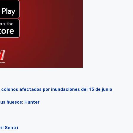
colonos afectados por inundaciones del 15 de junio
sus huesos: Hunter
il Sentri