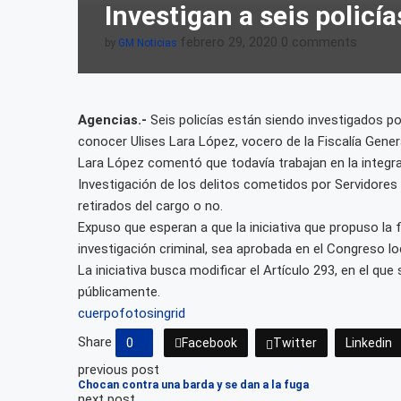
Investigan a seis policías
febrero 29, 2020
0 comments
by
GM Noticias
Agencias.-
Seis policías están siendo investigados por 
conocer Ulises Lara López, vocero de la Fiscalía Gener
Lara López comentó que todavía trabajan en la integrac
Investigación de los delitos cometidos por Servidore
retirados del cargo o no.
Expuso que esperan a que la iniciativa que propuso la
investigación criminal, sea aprobada en el Congreso lo
La iniciativa busca modificar el Artículo 293, en el q
públicamente.
cuerpo
fotos
ingrid
Share
0
Facebook
Twitter
Linkedin
previous post
Chocan contra una barda y se dan a la fuga
next post