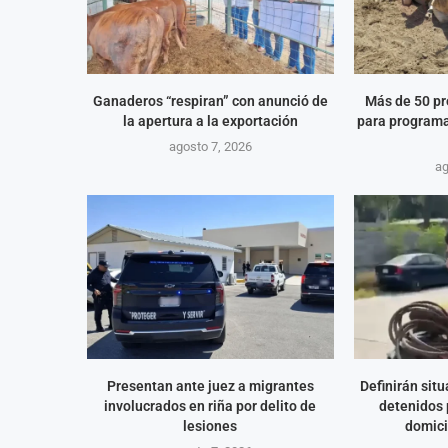
Ganaderos “respiran” con anunció de
Más de 50 pr
la apertura a la exportación
para programa
agosto 7, 2026
ag
Presentan ante juez a migrantes
Definirán situ
involucrados en riña por delito de
detenidos 
lesiones
domici