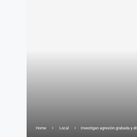
Home
Local
Investigan agresión grabada y d