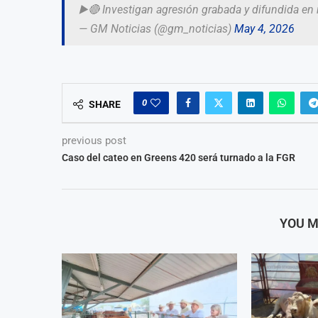
▶️🔴 Investigan agresıón grabada y difundida en
— GM Noticias (@gm_noticias)
May 4, 2026
0
SHARE
previous post
Caso del cateo en Greens 420 será turnado a la FGR
YOU M