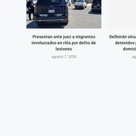
Presentan ante juez a migrantes
Definirán situ
involucrados en riña por delito de
detenidos 
lesiones
domici
agosto 7, 2026
ag