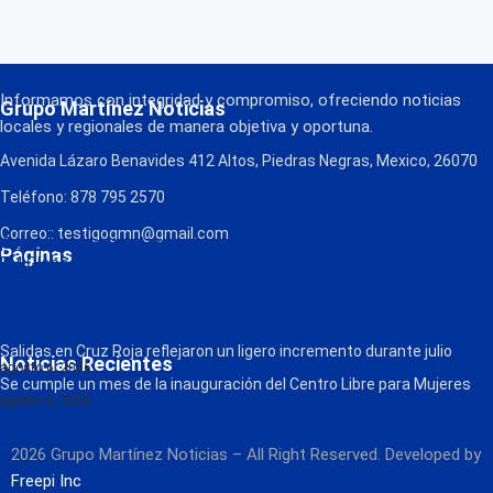
Informamos con integridad y compromiso, ofreciendo noticias
Grupo Martínez Noticias
locales y regionales de manera objetiva y oportuna.
Avenida Lázaro Benavides 412 Altos, Piedras Negras, Mexico, 26070
Teléfono: 878 795 2570
Correo:: testigogmn@gmail.com
¡Descarga nuestra App!
Páginas
FM Globo
La Consentida
Política de Privacidad
Contacto
Radio
Salidas en Cruz Roja reflejaron un ligero incremento durante julio
Noticias Recientes
agosto 6, 2026
Se cumple un mes de la inauguración del Centro Libre para Mujeres
agosto 6, 2026
2026 Grupo Martínez Noticias – All Right Reserved. Developed by
Freepi Inc