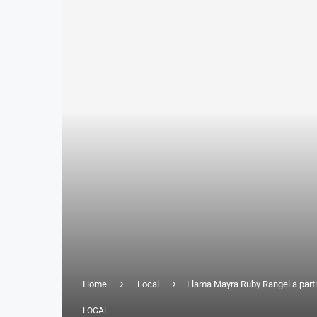
Home
Local
Llama Mayra Ruby Rangel a partic
LOCAL