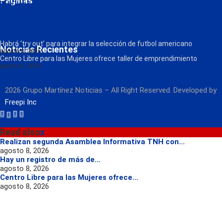
Páginas
FM Globo
La Consentida
Política de Privacidad
Contacto
Radio
Habrá ‘try out’ para integrar la selección de futbol americano
Noticias Recientes
agosto 8, 2026
Centro Libre para las Mujeres ofrece taller de emprendimiento
agosto 8, 2026
2026 Grupo Martínez Noticias – All Right Reserved. Developed by
Freepi Inc
Read also
x
Realizan segunda Asamblea Informativa TNH con...
agosto 8, 2026
Hay un registro de más de...
agosto 8, 2026
Centro Libre para las Mujeres ofrece...
agosto 8, 2026