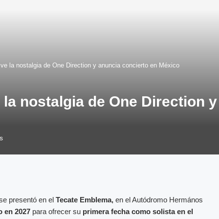
ive la nostalgia de One Direction y anuncia concierto en México
 la nostalgia de One Direction 
s
 se presentó en el
Tecate Emblema,
en el Autódromo Hermános
o en 2027
para ofrecer su
primera fecha como solista en el