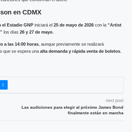
inson en CDMX
n el Estadio GNP
iniciará el
25 de mayo de 2026
con la
“Artist
y”
los días
26 y 27 de mayo
.
o a las 14:00 horas
, aunque previamente se realizará
 lo que se espera una
alta demanda y rápida venta de boletos
.
next post
Las audiciones para elegir al próximo James Bond
finalmente están en marcha