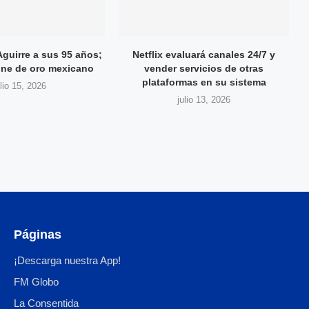
Aguirre a sus 95 años;
Netflix evaluará canales 24/7 y
cine de oro mexicano
vender servicios de otras
plataformas en su sistema
ulio 15, 2026
julio 13, 2026
Páginas
¡Descarga nuestra App!
FM Globo
La Consentida