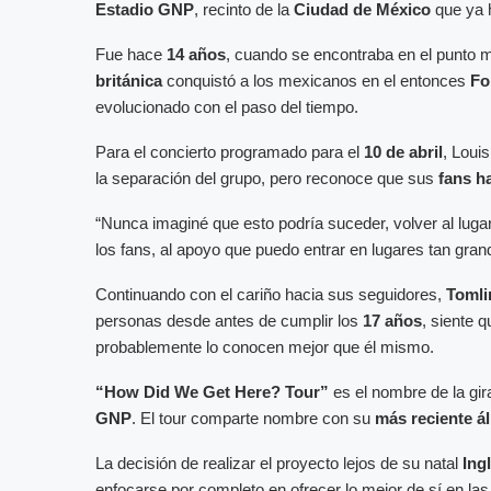
Estadio GNP
, recinto de la
Ciudad de México
que ya h
Fue hace
14 años
, cuando se encontraba en el punto 
británica
conquistó a los mexicanos en el entonces
Fo
evolucionado con el paso del tiempo.
Para el concierto programado para el
10 de abril
, Loui
la separación del grupo, pero reconoce que sus
fans h
“Nunca imaginé que esto podría suceder, volver al luga
los fans, al apoyo que puedo entrar en lugares tan gran
Continuando con el cariño hacia sus seguidores,
Tomli
personas desde antes de cumplir los
17 años
, siente 
probablemente lo conocen mejor que él mismo.
“How Did We Get Here? Tour”
es el nombre de la gir
GNP
. El tour comparte nombre con su
más reciente á
La decisión de realizar el proyecto lejos de su natal
Ing
enfocarse por completo en ofrecer lo mejor de sí en la