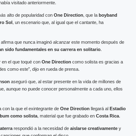
abía visitado anteriormente.
más alto de popularidad con
One Direction
, que la
boyband
ro Sol
, un escenario que, al igual que el cantante, ha
s afirma que nunca imaginó alcanzar este momento después de
an sido fundamentales en su carrera en solitario
.
r en el que toqué con
One Direction
como solista es gracias a
des como este”, dijo en rueda de prensa.
nson
aseguró que, al estar presente en la vida de millones de
que, aunque no puede conocer personalmente a cada uno, ellos
a con la que el exintegrante de
One Direction
llegará al
Estadio
lbum como solista
, material que fue grabado en
Costa Rica
.
laterra
respondió a la necesidad de
aislarse creativamente
y
s canciones que conforman el disco.