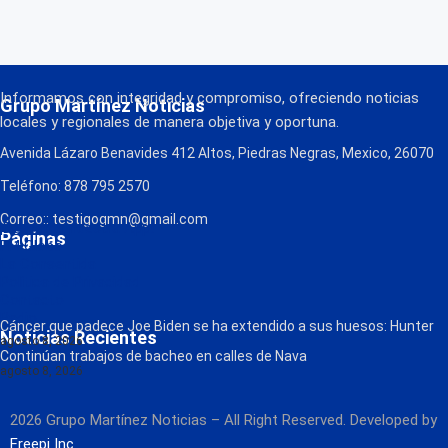
Informamos con integridad y compromiso, ofreciendo noticias
Grupo Martínez Noticias
locales y regionales de manera objetiva y oportuna.
Avenida Lázaro Benavides 412 Altos, Piedras Negras, Mexico, 26070
Teléfono: 878 795 2570
Correo:: testigogmn@gmail.com
¡Descarga nuestra App!
Páginas
FM Globo
La Consentida
Política de Privacidad
Contacto
Radio
Cáncer que padece Joe Biden se ha extendido a sus huesos: Hunter
Noticias Recientes
agosto 8, 2026
Continúan trabajos de bacheo en calles de Nava
agosto 8, 2026
2026 Grupo Martínez Noticias – All Right Reserved. Developed by
Freepi Inc