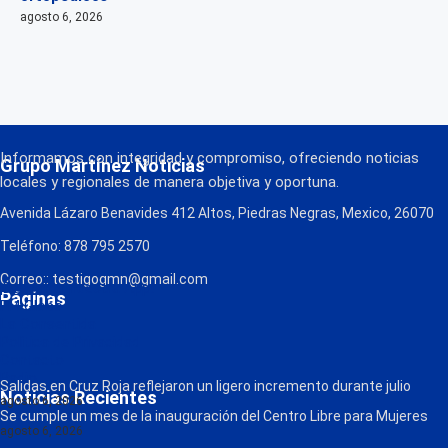
agosto 6, 2026
Informamos con integridad y compromiso, ofreciendo noticias
Grupo Martínez Noticias
locales y regionales de manera objetiva y oportuna.
Avenida Lázaro Benavides 412 Altos, Piedras Negras, Mexico, 26070
Teléfono: 878 795 2570
Correo:: testigogmn@gmail.com
¡Descarga nuestra App!
Páginas
FM Globo
La Consentida
Política de Privacidad
Contacto
Radio
Salidas en Cruz Roja reflejaron un ligero incremento durante julio
Noticias Recientes
agosto 6, 2026
Se cumple un mes de la inauguración del Centro Libre para Mujeres
agosto 6, 2026