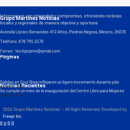
Informamos con integridad y compromiso, ofreciendo noticias
Grupo Martínez Noticias
locales y regionales de manera objetiva y oportuna.
Avenida Lázaro Benavides 412 Altos, Piedras Negras, Mexico, 26070
Teléfono: 878 795 2570
Correo:: testigogmn@gmail.com
¡Descarga nuestra App!
Páginas
FM Globo
La Consentida
Política de Privacidad
Contacto
Radio
Salidas en Cruz Roja reflejaron un ligero incremento durante julio
Noticias Recientes
agosto 6, 2026
Se cumple un mes de la inauguración del Centro Libre para Mujeres
agosto 6, 2026
2026 Grupo Martínez Noticias – All Right Reserved. Developed by
Freepi Inc